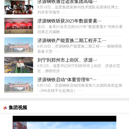
济源钢铁通过远景集团高端···
9月10日，远景集团采购与技术团队在梁保柱博士、
刘丰军等领导······
济源钢铁斩获2025年数据要素···
近日，备受行业关注的2025年“数据要素X”河南分赛
结果正式揭晓······
济源钢铁产能置换二期工程开工···
8月28日，济源钢铁产能置换二期工程——炼钢系统
装备大型······
刘宁到郑州市上街区、济源···
8月2日，省委书记刘宁到郑州市上街区、济源示范
区，调研经济······
济源钢铁启动“体重管理年”···
6月15日，济源钢铁启动河南省第六次国民体质监测
（MK在线平台监测点）······
集团视频