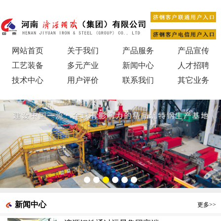
网站首页
关于我们
产品服务
产品宣传
工艺装备
多元产业
新闻中心
人才招聘
技术中心
用户评价
联系我们
其它业务
新闻中心
更多>>